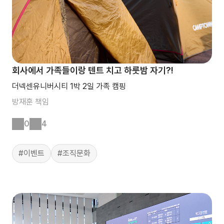
회사에서 가족들이랑 텐트 치고 하룻밤 자기?!
더넥센유니버시티 1박 2일 가족 캠핑
방재훈
책임
0
4
#이벤트
#조직문화