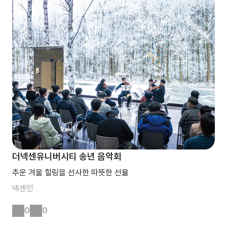
더넥센유니버시티 송년 음악회
추운 겨울 힐링을 선사한 따뜻한 선율
넥센인
0
0