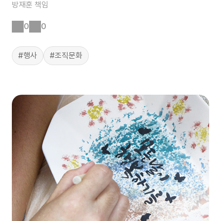
방재훈
책임
0
0
#행사
#조직문화