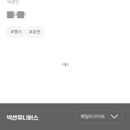
넥센인
0
1
#행사
#공연
1
패밀리사이트