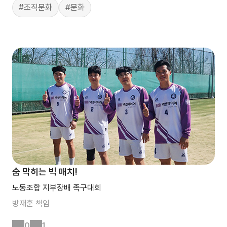
#조직문화
#문화
숨 막히는 빅 매치!
노동조합 지부장배 족구대회
방재훈
책임
0
1