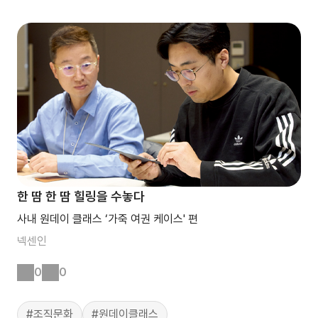
한 땀 한 땀 힐링을 수놓다
사내 원데이 클래스 ‘가죽 여권 케이스' 편
넥센인
0
0
#조직문화
#원데이클래스