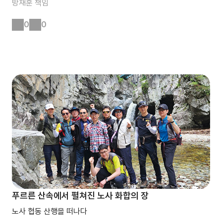
방재훈
책임
0
0
푸르른 산속에서 펼쳐진 노사 화합의 장
노사 협동 산행을 떠나다