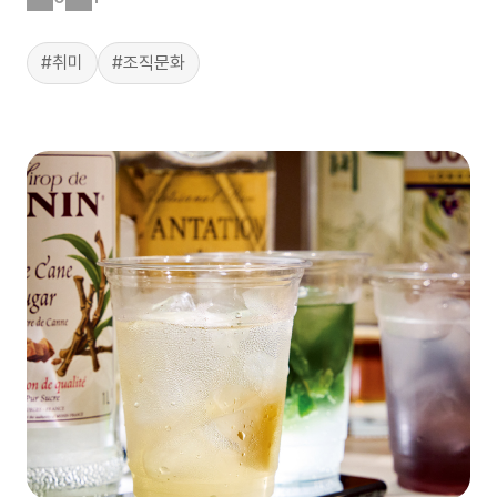
#취미
#조직문화