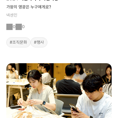
가왕의 영광은 누구에게로?
넥센인
0
0
#조직문화
#행사