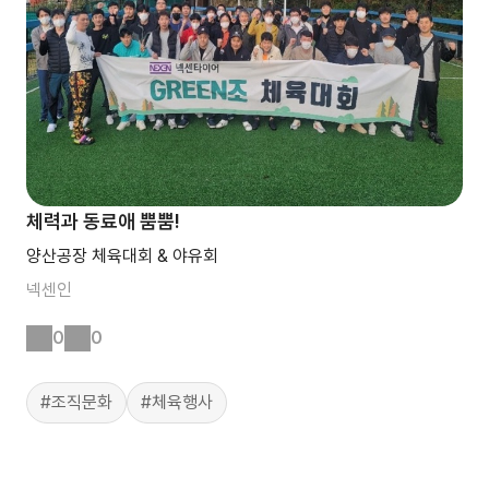
체력과 동료애 뿜뿜!
양산공장 체육대회 & 야유회
넥센인
0
0
#조직문화
#체육행사