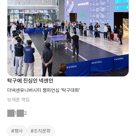
탁구에 진심인 넥센인
더넥센유니버시티 챔피언십 ‘탁구대회’
방재훈
책임
1
2
#행사
#조직문화