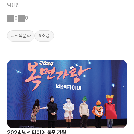
넥센인
0
0
#조직문화
#소풍
2024 넥센타이어 복면가왕