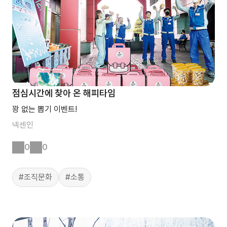
점심시간에 찾아 온 해피타임
꽝 없는 뽑기 이벤트!
넥센인
0
0
#조직문화
#소통