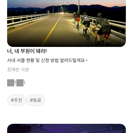
너, 내 부원이 돼라!
사내 서클 현황 및 신청 방법 알려드릴게요~
장예란
사원
1
1
#추천
#동료