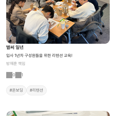
벌써 일년
입사 1년차 구성원들을 위한 리텐션 교육!
방재훈
책임
0
1
#온보딩
#리텐션