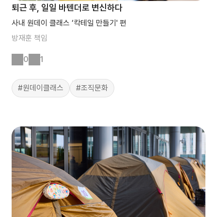
퇴근 후, 일일 바텐더로 변신하다
사내 원데이 클래스 ‘칵테일 만들기' 편
방재훈
책임
0
1
#원데이클래스
#조직문화