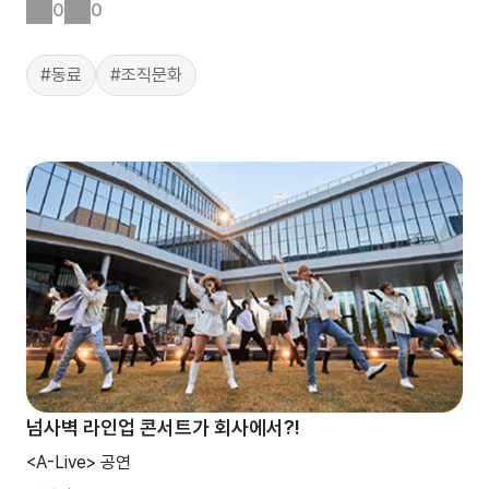
0
0
#동료
#조직문화
넘사벽 라인업 콘서트가 회사에서?!
<A-Live> 공연