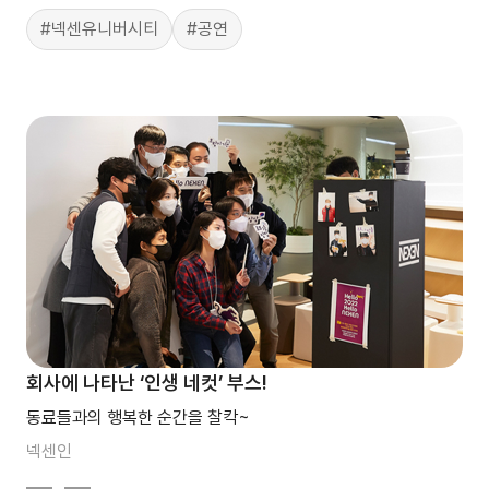
#넥센유니버시티
#공연
회사에 나타난 ‘인생 네컷’ 부스!
동료들과의 행복한 순간을 찰칵~
넥센인