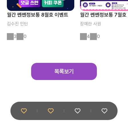
월간 쎈쎈정보통 8월호 이벤트
월간 쎈쎈정보통 7월호
김수진
인턴
장예란
사원
3
0
4
0
목록보기