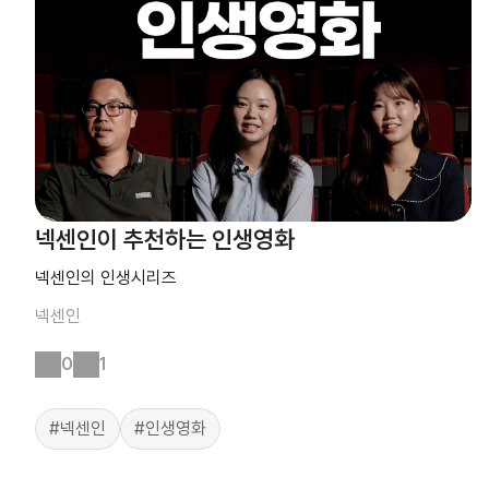
넥센인이 추천하는 인생영화
넥센인의 인생시리즈
넥센인
0
1
#넥센인
#인생영화