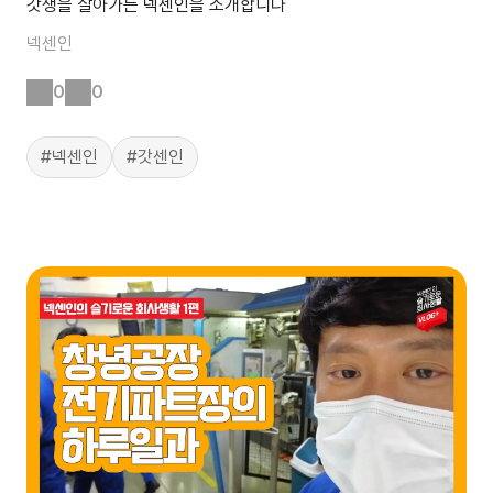
갓생을 살아가는 넥센인을 소개합니다
넥센인
0
0
#넥센인
#갓센인