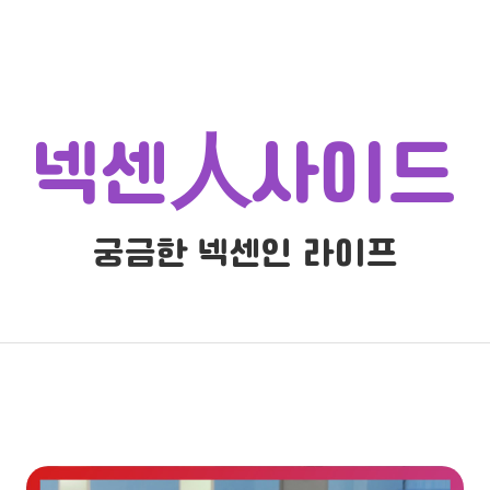
넥센
人
사이드
궁금한 넥센인 라이프