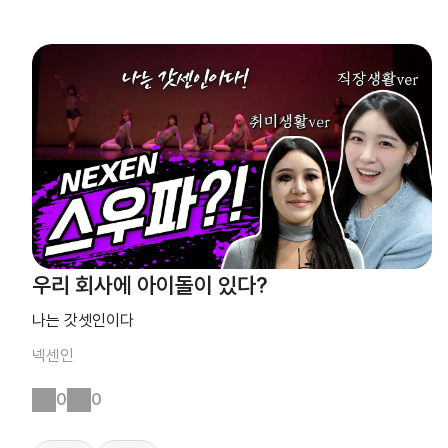
우리 회사에 아이돌이 있다?
나는 갓셋인이다
넥센인
0
0