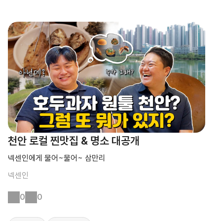
천안 로컬 찐맛집 & 명소 대공개
넥센인에게 물어~물어~ 삼만리
넥센인
0
0