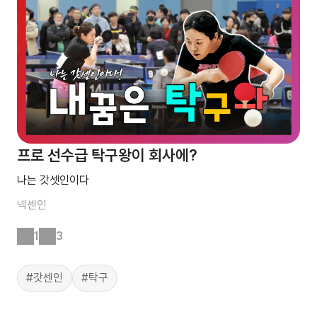
프로 선수급 탁구왕이 회사에?
나는 갓셋인이다
넥센인
1
3
#갓센인
#탁구