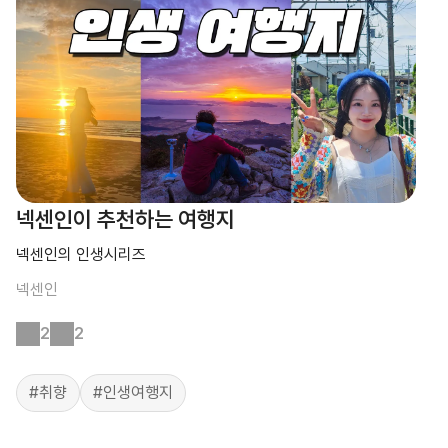
넥센인이 추천하는 여행지
넥센인의 인생시리즈
넥센인
2
2
#취향
#인생여행지