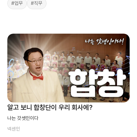
#업무
#직무
알고 보니 합창단이 우리 회사에?
나는 갓셋인이다
넥센인