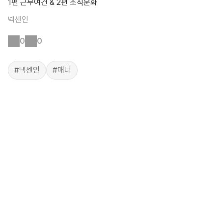
1편 근무여건 & 2편 조직문화
넥센인
0
0
#넥센인
#매너