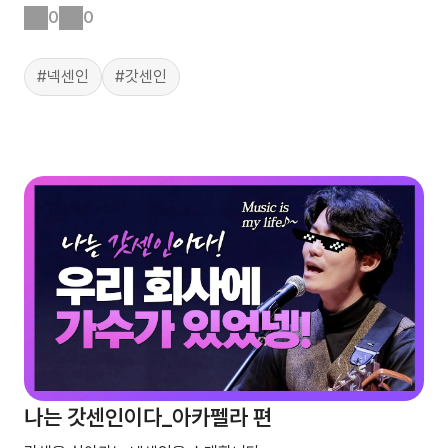
0
0
#넥센인
#갓센인
나는 갓센인이다_아카펠라 편