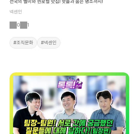
전국의 별미와 찐로컬 맛집! 핫플과 숨은 명소까지!
넥센인
0
1
#조직문화
#넥센인