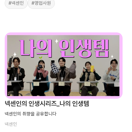
#넥센인
#영업사원
넥센인의 인생시리즈_나의 인생템
넥센인의 취향을 공유합니다
넥센인