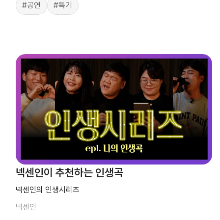
#공연
#특기
넥센인이 추천하는 인생곡
넥센인의 인생시리즈
넥센인