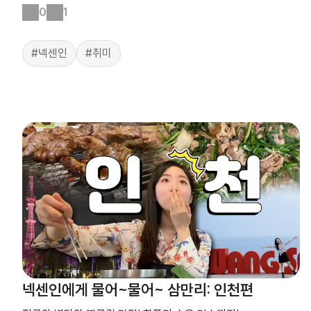
0
1
#넥센인
#취미
넥센인에게 물어~물어~ 삼만리: 인천편