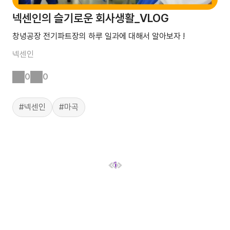
넥센인의 슬기로운 회사생활_VLOG
창녕공장 전기파트장의 하루 일과에 대해서 알아보자 !
넥센인
0
0
#넥센인
#마곡
1