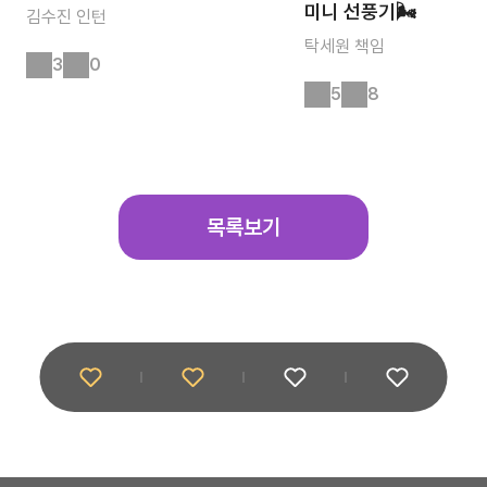
미니 선풍기🌬️
김수진
인턴
탁세원
책임
3
0
5
8
목록보기