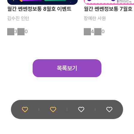
월간 쎈쎈정보통 8월호 이벤트
월간 쎈쎈정보통 7월호
김수진
인턴
장예란
사원
3
0
4
0
목록보기