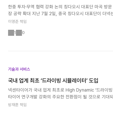
한중 투자·무역 협력 강화 논의 칭다오시 대표단 마곡 방문 
장 공략 확대 지난 7월 2일, 중국 칭다오시 대표단이 더
요 지도자들의 한국 방문 일정의 일환으로 마련됐는데요. 
이영준
책임
협력 방안에 대해 논의했습니다. 이날 방문에는 런강(Ren Ga
1
0
성 항구그룹 이사장 겸 총경리, 리후청(Li Hucheng) 
넥센타이어는 중국 칭다오 공장을 기반으로 현지 완성차 업
확대하고 있는데요. 칭다오 공장은 중국 시장 대응을 위한
질 대응, 기술 지원 측면에서 중요한 역할을 하고 있습니다
비롯해 BYD, 립모터(Leapmotor) 등 현지 완성차 업
니다. 특히 중국 대표 전기차 제조사인 BYD와의 OE 협
기술과 서비스
기술력과 품질 경쟁력을 입증하는 사례로 평가됩니다. RE
국내 업계 최초 ‘드라이빙 시뮬레이터’ 도입
지 유통사와 협업하며 고객 접점을 확대하고 있습니다. 신
타이어 시장은 최종 소비자와의 직접적인 접점을 확대하는 
넥센타이어가 국내 업계 최초로 High Dynamic ‘드라이
환으로 중국 현지 유통사 경영진을 마곡 중앙연구소로 초청
타이어 연구개발 강화의 주요한 전환점이 될 것으로 기대되
월에는 중국 우수 대리상 임직원 60여 명을 초청해 브랜드
질지, 바로 알려드릴게요😊 실제 주행 환경을 구현한 ‘
방재훈
책임
통 경쟁력 제고에도 나섰습니다. - 2026년 우수 대리상
가상공간에 정밀하게 구현한 최첨단 장비로, 차량의 제원과