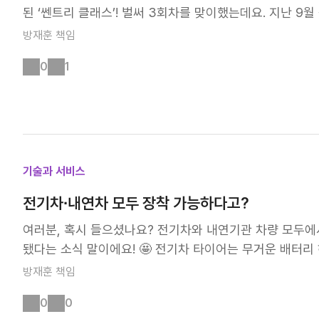
함양할 수 있었습니다. 추후에도 지속적으로 대회를 진행하
된 ‘쎈트리 클래스’! 벌써 3회차를 맞이했는데요. 지난 9
족구대회는 승패를 뛰어넘어, 노사가 함께 땀 흘리며 소통
원데이 클래스를 진행했습니다. 칵테일, 알고 먹으면 더 맛
방재훈
책임
공장은 앞으로도 노사 간의 상생과 협력을 기반으로 행복한
볼의 어원 등 술에 대한 다양한 상식을 강사님께서 알려주셨
공장의 아름다운 동행에 많은 관심과 응원 부탁드립니다! 
0
1
로 알고 먹으니깐 앞으로 술이 더 맛있맛 질 것 같아요. 
한 주류에 대한 질문까지 그간 궁금했던 술에 대한 궁금증
을 만들기 위해 가장 기초가 되는 바스푼으로 젓는 방법(St
만큼 쉽지 않아 어설픈 장면들이 연출됐지만, 이미 마음만
는 시간 드디어!! 가을밤 정취를 더할 총 3종의 칵테일 레
상큼한 라임과 바질향을 더한 허브 모히또, 이온음료로 달
기술과 서비스
을 만들었어요. 오늘 클래스에서는 5명이 1조를 이뤄서 진
전기차∙내연차 모두 장착 가능하다고?
료들과 인사도 하고, 직접 만든 칵테일로 건배를 하면서 친
하고, 모두 한껏 기분이 업된 상태로 마친 쎈트리 클래스 
여러분, 혹시 들으셨나요? 전기차와 내연기관 차량 모두에서
주세요😉
됐다는 소식 말이에요! 🤩 전기차 타이어는 무거운 배터
다는 사실은 잘 알고 계실 텐데요! 이번에 선보인 제품은 
방재훈
책임
하다는 것이 큰 특징입니다. 지금부터 ‘엔페라 슈프림 EV’에
0
0
L(High Load)' 타이어 ‘HL’은 ETRTO(유럽 타이어 ∙