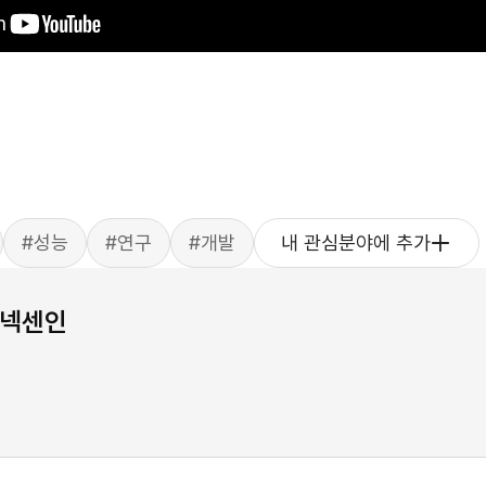
#성능
#연구
#개발
내 관심분야에 추가
넥센인