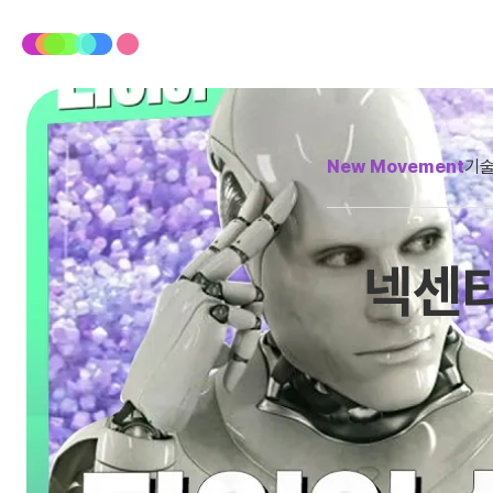
New Movement
기술
넥센타