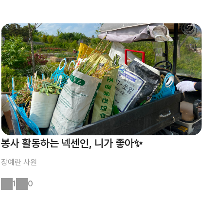
봉사 활동하는 넥센인, 니가 좋아✨
장예란
사원
1
0