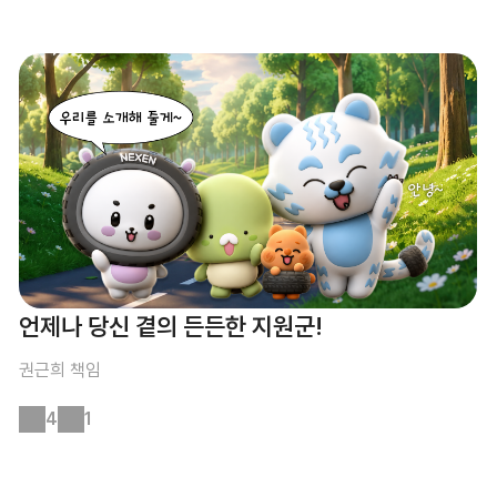
언제나 당신 곁의 든든한 지원군!
권근희
책임
4
1