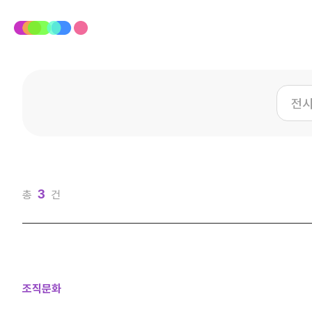
3
총
건
조직문화