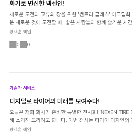
화가로 변신한 넥센인!
새로운 도전과 교류의 장을 위한 '쎈트리 클래스' 아크릴화
운 새로운 것에 도전할 때, 좋은 사람들과 함께 즐거운 시간
데요. 매일 반복되는 일에서 조금은 벗어나 일할 맛 나는
방재훈
책임
미가 열린답니다! 퇴근 후, 특별한 경험 : '쎈트리 클래스(쎈Tri
0
0
에 배워보삼’이란 타이틀로 시작된 원데이 클래스 프로그램
를 통해서 수강하고 싶은 클래스를 알아보고, 최대한 많은 
후, 사내에 강사님을 초빙해 진행된답니다. 넥센인을 위해
뜨거웠어요! 물감과 함께, 다시 동심으로! 쎈트리 클래스 첫
접해볼 기회가 많이 없잖아요. 오랜만의 새로운 도전에 모두
센인들은 도안 3가지 중 하나를 선택해서 각자만의 스타일
기술과 서비스
요. 개성을 캔버스에 담다 하늘 아래 같은 사람 없고, 같
디지털로 타이어의 미래를 보여주다!
도 없었답니다. 서로 다른 삶의 이야기들을 품고 있는 것처
요! “넥센인들의 그림은 같은 도안인데도 각자만의 개성이 
오늘은 저희 회사가 준비한 특별한 전시회! 'NEXEN TIRE DESIG
화 원데이 클래스 강사님 센트리 클래스를 통한 '작은 전시
해 소개해 드리려고 합니다. 이번 전시는 타이어 디자인의 
완성했는데요. 그중 우수작으로 선정된 10개의 작품은 작
보이는 자리였는데요. 2024년 12월 23일부터 27일까
방재훈
책임