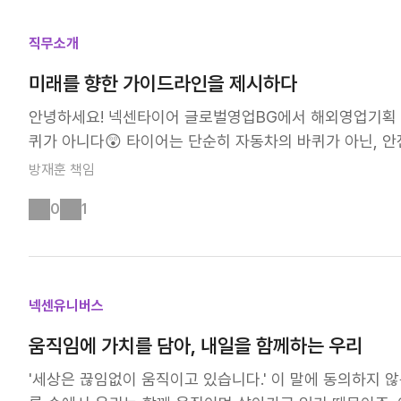
사람 중심의 모빌리티 철학으로 새로운 가치 창조! 이동이
직무소개
입니다. 우리는 타이어를 넘어, 사람 중심의 모빌리티 철학
빌리티 생태계를 구축하고, 이동의 가치를 새롭게 정의하는
미래를 향한 가이드라인을 제시하다
궁극의 의미 : For All - 이동을 통한 만남과 즐거움을 
안녕하세요! 넥센타이어 글로벌영업BG에서 해외영업기획 직
입니다. 우리는 더 많은 사람들이 이동을 통해 원하는 곳에
퀴가 아니다😲 타이어는 단순히 자동차의 바퀴가 아닌, 
이동을 통해 즐거움을 느낄 수 있는 세상을 만드는 것, 그
E타이어와 교체용 RE타이어로 나뉘는데, 저희 글로벌영업
방재훈
책임
수립하고, 각 지역 시장을 분석하여 가이드라인을 제시하며
0
1
대한 깊은 이해를 바탕으로 넥센타이어의 성장을 이끌어가는
이 필요할까? 해외영업기획 직무를 수행하기 위해서는 다음과
🌍 다양한 문화와 경제 상황을 가진 글로벌 시장에 대한 깊
에 맞는 전략을 수립하는 능력이 필요해요. 2. 협업 및 소
넥센유니버스
을 바탕으로 협업을 이끌어내고, 목표를 달성해야 합니다. 
대한 장기적인 관심과 열정을 가진 사람이라면, 좋은 시너
움직임에 가치를 담아, 내일을 함께하는 우리
무에 관심이 있다면? 넥센타이어에 대한 깊이 있는 이해는
'세상은 끊임없이 움직이고 있습니다.' 이 말에 동의하지 않
타이어 시장에 대한 충분한 조사를 통해 넥센타이어의 강점