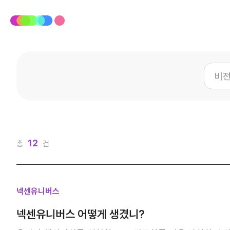
12
총
건
넥센유니버스
넥센유니버스 어떻게 생겼니?