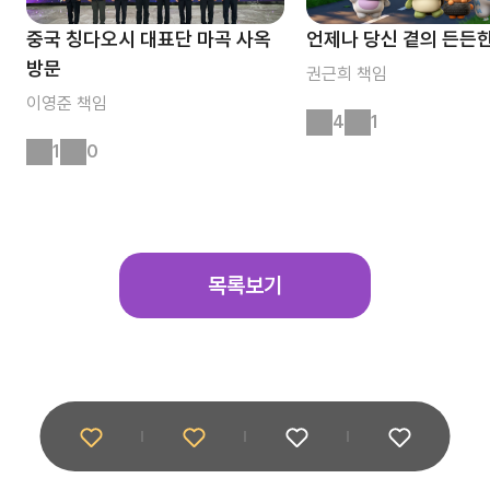
중국 칭다오시 대표단 마곡 사옥
언제나 당신 곁의 든든한
방문
권근희
책임
이영준
책임
4
1
1
0
목록보기